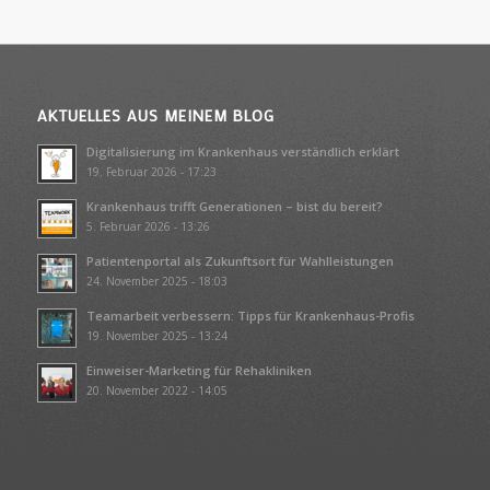
AKTUELLES AUS MEINEM BLOG
Digitalisierung im Krankenhaus verständlich erklärt
19. Februar 2026 - 17:23
Krankenhaus trifft Generationen – bist du bereit?
5. Februar 2026 - 13:26
Patientenportal als Zukunftsort für Wahlleistungen
24. November 2025 - 18:03
Teamarbeit verbessern: Tipps für Krankenhaus-Profis
19. November 2025 - 13:24
Einweiser-Marketing für Rehakliniken
20. November 2022 - 14:05