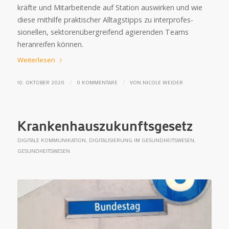
kräfte und Mit­arbei­tende auf Sta­tion aus­wir­ken und wie
diese mit­hilfe prak­ti­scher All­tags­tipps zu inter­profes­
sionel­len, sek­toren­über­grei­fend agie­ren­den Teams
heran­reifen können.
Weiterlesen
/
/
10. OKTOBER 2020
0 KOMMENTARE
VON
NICOLE WEIDER
Krankenhauszukunftsgesetz
DIGITALE KOMMUNIKATION
,
DIGITALISIERUNG IM GESUNDHEITSWESEN
,
GESUNDHEITSWESEN