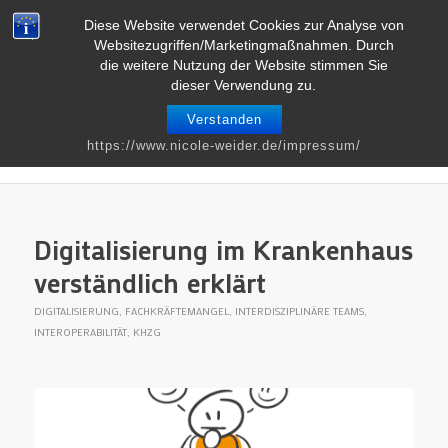
Telefon : 0661 – 2 06 60 36 | E-Mail :
info@nicole-weider.de
Diese Website verwendet Cookies zur Analyse von
Websitezugriffen/Marketingmaßnahmen. Durch
die weitere Nutzung der Website stimmen Sie
dieser Verwendung zu.
Verstanden
Blog
https://www.nicole-weider.de/impressum/
Du bist hier:
Startseite
/
Blog
Digitalisierung im Krankenhaus
verständlich erklärt
DIGITALISIERUNG
,
FACHKRÄFTEMANGEL
,
INTERDISZIPLINÄRE TEAMS
,
INTEROPERABILITÄT
,
KHZG