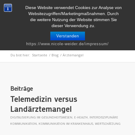
Telefon : 0661 – 2 06 60 36 | E-Mail :
info@nicole-weider.de
Diese Website verwendet Cookies zur Analyse von
Websitezugriffen/Marketingmaßnahmen. Durch
die weitere Nutzung der Website stimmen Sie
dieser Verwendung zu.
Verstanden
Schlagwortarchiv für: Ärztemangel
https://www.nicole-weider.de/impressum/
Du bist hier:
Startseite
/
Blog
/
Ärztemangel
Beiträge
Telemedizin versus
Landärztemangel
DIGITALISIERUNG IM GESUNDHEITSWESEN
,
E-HEALTH
,
INTERDISZIPLINÄRE
KOMMUNIKATION
,
KOMMUNIKATION IM KRANKENHAUS
,
WERTSCHÄTZUNG