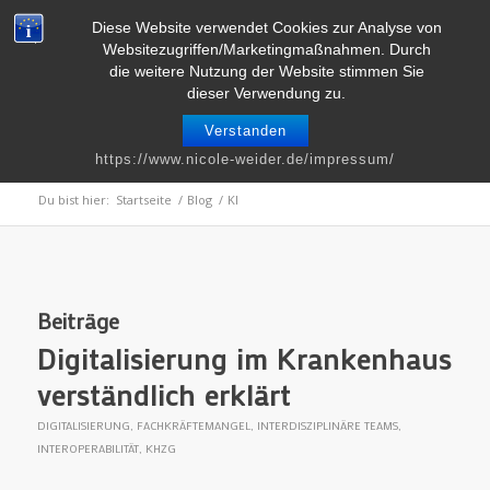
Telefon : 0661 – 2 06 60 36 | E-Mail :
info@nicole-weider.de
Diese Website verwendet Cookies zur Analyse von
Websitezugriffen/Marketingmaßnahmen. Durch
die weitere Nutzung der Website stimmen Sie
dieser Verwendung zu.
Verstanden
Schlagwortarchiv für: KI
https://www.nicole-weider.de/impressum/
Du bist hier:
Startseite
/
Blog
/
KI
Beiträge
Digitalisierung im Krankenhaus
verständlich erklärt
DIGITALISIERUNG
,
FACHKRÄFTEMANGEL
,
INTERDISZIPLINÄRE TEAMS
,
INTEROPERABILITÄT
,
KHZG