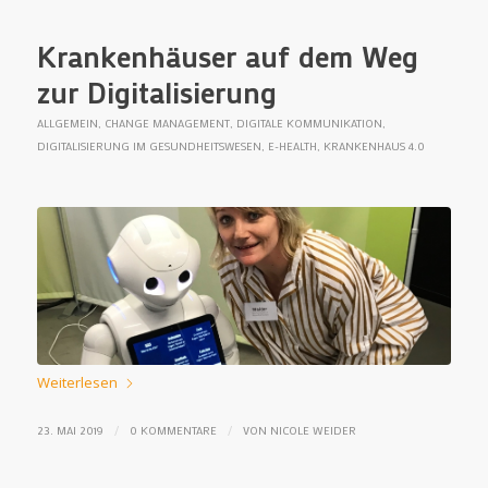
Krankenhäuser auf dem Weg
zur Digitalisierung
ALLGEMEIN
,
CHANGE MANAGEMENT
,
DIGITALE KOMMUNIKATION
,
DIGITALISIERUNG IM GESUNDHEITSWESEN
,
E-HEALTH
,
KRANKENHAUS 4.0
Weiterlesen
/
/
23. MAI 2019
0 KOMMENTARE
VON
NICOLE WEIDER