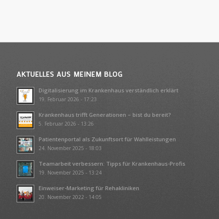
AKTUELLES AUS MEINEM BLOG
Digitalisierung im Krankenhaus verständlich erklärt
19. Februar 2026 - 17:23
Krankenhaus trifft Generationen – bist du bereit?
5. Februar 2026 - 13:26
Patientenportal als Zukunftsort für Wahlleistungen
24. November 2025 - 18:03
Teamarbeit verbessern: Tipps für Krankenhaus-Profis
19. November 2025 - 13:24
Einweiser-Marketing für Rehakliniken
20. November 2022 - 14:05