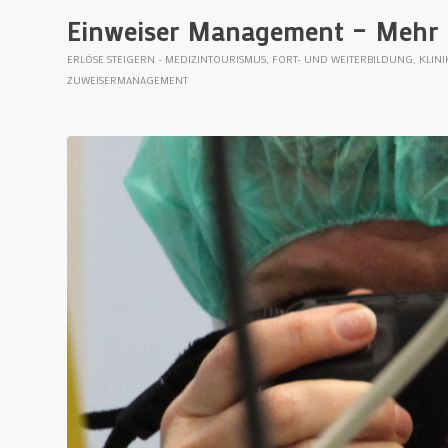
Einweiser Management – Mehr 
ERLÖSE STEIGERN - MEDIZINTOURISMUS
,
FORT- UND WEITERBILDUNG
,
KLIN
ZUWEISERMANAGEMENT