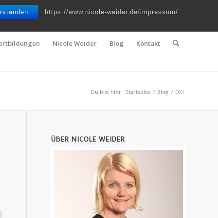
Telefon : 0661 – 2 06 60 36 | E-Mail :
info@nicole-weider.de
rstanden
https://www.nicole-weider.de/impressum/
ortbildungen
Nicole Weider
Blog
Kontakt
Du bist hier:
Startseite
/
Blog
/
DKI
ÜBER NICOLE WEIDER