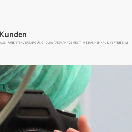
 Kunden
AUS
,
PATIENTENVERSORGUNG
,
QUALITÄTSMANAGEMENT IM KRANKENHAUS
,
VERTRIEB IM