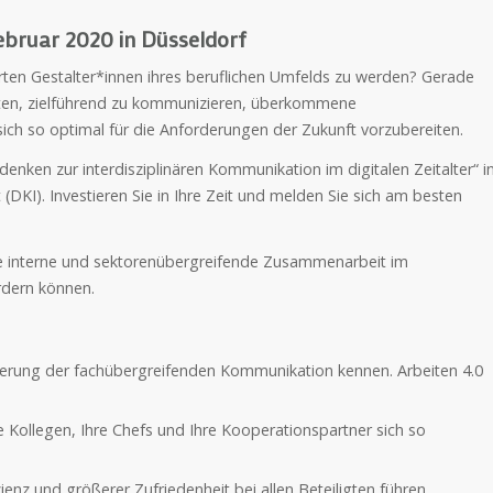
ebruar 2020 in Düsseldorf
erten Gestalter*innen ihres beruflichen Umfelds zu werden? Gerade
alten, zielführend zu kommunizieren, überkommene
sich so optimal für die Anforderungen der Zukunft vorzubereiten.
enken zur interdisziplinären Kommunikation im digitalen Zeitalter“ i
KI). Investieren Sie in Ihre Zeit und melden Sie sich am besten
die interne und sektorenübergreifende Zusammenarbeit im
rdern können.
rderung der fachübergreifenden Kommunikation kennen. Arbeiten 4.0
 Kollegen, Ihre Chefs und Ihre Kooperationspartner sich so
enz und größerer Zufriedenheit bei allen Beteiligten führen.