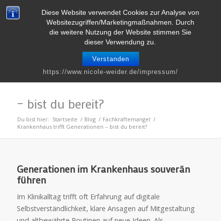
Telefon : 0661 – 2 06 60 36 | E-Mail :
info@nicole-weider.de
Diese Website verwendet Cookies zur Analyse von
Websitezugriffen/Marketingmaßnahmen. Durch
die weitere Nutzung der Website stimmen Sie
dieser Verwendung zu.
Verstanden
Krankenhaus trifft Generationen
https://www.nicole-weider.de/impressum/
– bist du bereit?
Du bist hier:
Startseite
/
Blog
/
Fachkräftemangel
/
Krankenhaus trifft Generationen – bist du bereit?
Generationen im Krankenhaus souverän
führen
Im Klinikalltag trifft oft Erfahrung auf digitale
Selbstverständlichkeit, klare Ansagen auf Mitgestaltung
und altbewährte Routinen auf neue Ideen. Als