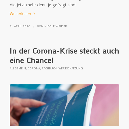
die jetzt mehr denn je gefragt sind.
Weiterlesen
/
21. APRIL 2020
VON
NICOLE WEIDER
In der Corona-Krise steckt auch
eine Chance!
ALLGEMEIN
,
CORONA
,
FACHBUCH
,
WERTSCHÄTZUNG