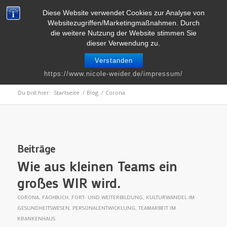
Telefon : 0661 – 2 06 60 36 | E-Mail :
info@nicole-weider.de
Diese Website verwendet Cookies zur Analyse von
Websitezugriffen/Marketingmaßnahmen. Durch
die weitere Nutzung der Website stimmen Sie
dieser Verwendung zu.
Verstanden
Schlagwortarchiv für: Corona
https://www.nicole-weider.de/impressum/
Du bist hier:
Startseite
/
Blog
/
Corona
Beiträge
Wie aus klei­nen Teams ein
großes WIR wird.
CORONA
,
FACHBUCH
,
FORT- UND WEITERBILDUNG
,
KULTURWANDEL IM
GESUNDHEITSWESEN
,
PERSONALENTWICKLUNG
,
TEAMARBEIT IM
KRANKENHAUS