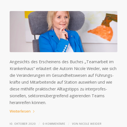
Angesichts des Erscheinens des Buches „Team­arbeit im
Kranken­haus“ er­läutert die Autorin Nicole Weider, wie sich
die Ver­än­derun­gen im Gesund­heits­wesen auf Füh­rungs­
kräfte und Mit­arbei­tende auf Sta­tion aus­wir­ken und wie
diese mit­hilfe prak­ti­scher All­tags­tipps zu inter­profes­
sionel­len, sek­toren­über­grei­fend agie­ren­den Teams
heran­reifen können.
Weiterlesen
/
/
10. OKTOBER 2020
0 KOMMENTARE
VON
NICOLE WEIDER