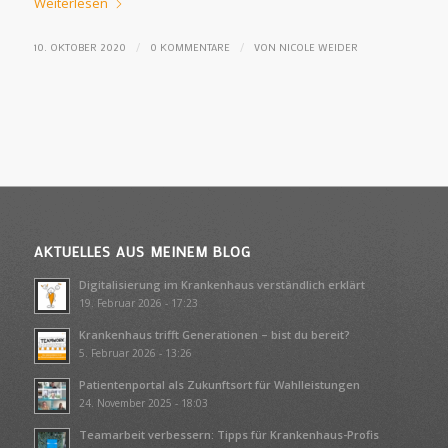
Weiterlesen
/
/
10. OKTOBER 2020
0 KOMMENTARE
VON
NICOLE WEIDER
AKTUELLES AUS MEINEM BLOG
Digitalisierung im Krankenhaus verständlich erklärt
19. Februar 2026 - 17:23
Krankenhaus trifft Generationen – bist du bereit?
5. Februar 2026 - 13:26
Patientenportal als Zukunftsort für Wahlleistungen
24. November 2025 - 18:03
Teamarbeit verbessern: Tipps für Krankenhaus-Profis