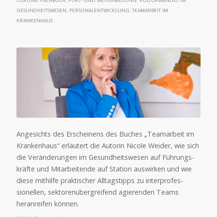
CORONA
,
FACHBUCH
,
FORT- UND WEITERBILDUNG
,
KULTURWANDEL IM
GESUNDHEITSWESEN
,
PERSONALENTWICKLUNG
,
TEAMARBEIT IM
KRANKENHAUS
Angesichts des Erscheinens des Buches „Team­arbeit im
Kranken­haus“ er­läutert die Autorin Nicole Weider, wie sich
die Ver­än­derun­gen im Gesund­heits­wesen auf Füh­rungs­
kräfte und Mit­arbei­tende auf Sta­tion aus­wir­ken und wie
diese mit­hilfe prak­ti­scher All­tags­tipps zu inter­profes­
sionel­len, sek­toren­über­grei­fend agie­ren­den Teams
heran­reifen können.