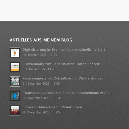
AKTUELLES AUS MEINEM BLOG
Digitalisierung im Krankenhaus verständlich erklärt
19. Februar 2026 - 17:23
Krankenhaus trifft Generationen – bist du bereit?
5. Februar 2026 - 13:26
Patientenportal als Zukunftsort für Wahlleistungen
24. November 2025 - 18:03
Teamarbeit verbessern: Tipps für Krankenhaus-Profis
19. November 2025 - 13:24
Einweiser-Marketing für Rehakliniken
20. November 2022 - 14:05