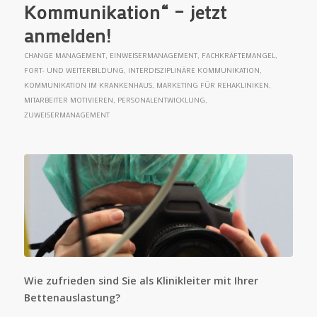
Kommunikation“ – jetzt
anmelden!
CHANGE MANAGEMENT
,
EINWEISERMANAGEMENT
,
FACHKRÄFTEMANGEL
,
FORT- UND WEITERBILDUNG
,
INTERDISZIPLINÄRE KOMMUNIKATION
,
KOMMUNIKATION IM KRANKENHAUS
,
MARKETING FÜR REHAKLINIKEN
,
MITARBEITER MOTIVIEREN
,
PERSONALENTWICKLUNG
,
ZUWEISERMANAGEMENT
Wie zufrieden sind Sie als Klinikleiter mit Ihrer
Bettenauslastung?