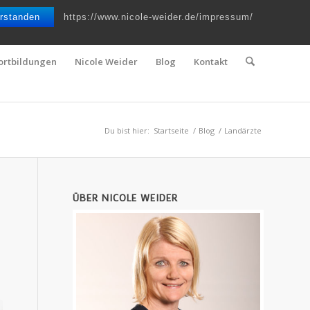
Telefon : 0661 – 2 06 60 36 | E-Mail :
info@nicole-weider.de
rstanden
https://www.nicole-weider.de/impressum/
ortbildungen
Nicole Weider
Blog
Kontakt
Du bist hier:
Startseite
/
Blog
/
Landärzte
ÜBER NICOLE WEIDER