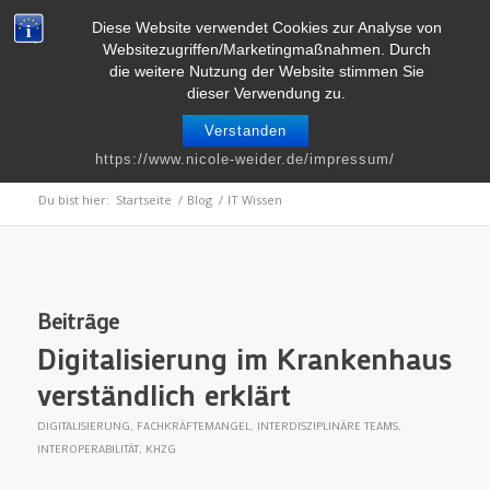
Telefon : 0661 – 2 06 60 36 | E-Mail :
info@nicole-weider.de
Diese Website verwendet Cookies zur Analyse von
Websitezugriffen/Marketingmaßnahmen. Durch
die weitere Nutzung der Website stimmen Sie
dieser Verwendung zu.
Verstanden
Schlagwortarchiv für: IT Wissen
https://www.nicole-weider.de/impressum/
Du bist hier:
Startseite
/
Blog
/
IT Wissen
Beiträge
Digitalisierung im Krankenhaus
verständlich erklärt
DIGITALISIERUNG
,
FACHKRÄFTEMANGEL
,
INTERDISZIPLINÄRE TEAMS
,
INTEROPERABILITÄT
,
KHZG