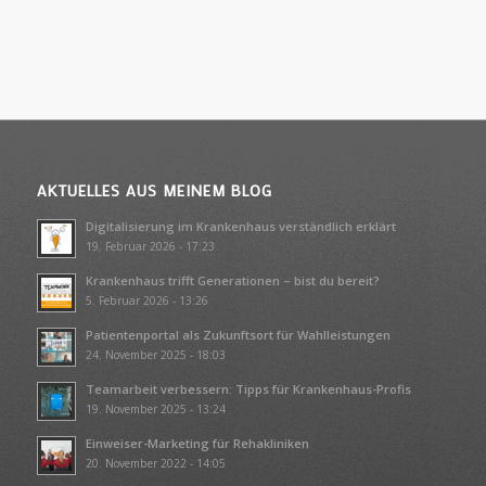
AKTUELLES AUS MEINEM BLOG
Digitalisierung im Krankenhaus verständlich erklärt
19. Februar 2026 - 17:23
Krankenhaus trifft Generationen – bist du bereit?
5. Februar 2026 - 13:26
Patientenportal als Zukunftsort für Wahlleistungen
24. November 2025 - 18:03
Teamarbeit verbessern: Tipps für Krankenhaus-Profis
19. November 2025 - 13:24
Einweiser-Marketing für Rehakliniken
20. November 2022 - 14:05