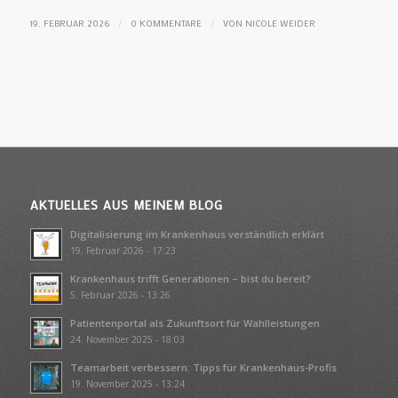
/
/
19. FEBRUAR 2026
0 KOMMENTARE
VON
NICOLE WEIDER
AKTUELLES AUS MEINEM BLOG
Digitalisierung im Krankenhaus verständlich erklärt
19. Februar 2026 - 17:23
Krankenhaus trifft Generationen – bist du bereit?
5. Februar 2026 - 13:26
Patientenportal als Zukunftsort für Wahlleistungen
24. November 2025 - 18:03
Teamarbeit verbessern: Tipps für Krankenhaus-Profis
19. November 2025 - 13:24