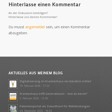
Hinterlasse einen Kommentar
An der Diskussion beteiligen?
Hinterlasse uns deinen Kommentar!
Du musst
angemeldet
sein, um einen Kommentar
abzugeben.
AKTUELLES AUS MEINEM BLOG
Digitalisierung im Krankenhaus verständlich erklärt
19. Februar 2026 - 17:23
Krankenhaus trifft Generationen – bist du bereit?
5. Februar 2026 - 13:26
Patientenportal als Zukunftsort für Wahlleistungen
24. November 2025 - 18:03