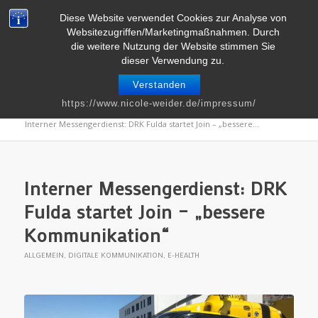
Telefon : 0661 – 2 06 60 36 | E-Mail :
info@nicole-weider.de
Diese Website verwendet Cookies zur Analyse von
Websitezugriffen/Marketingmaßnahmen. Durch
die weitere Nutzung der Website stimmen Sie
dieser Verwendung zu.
Verstanden
Blog
https://www.nicole-weider.de/impressum/
Du bist hier:
Startseite
/
Blog
/
E-health
/
Digitale Kommunikation
/
Interner Messengerdienst: DRK Fulda startet Join – „bessere...
Interner Messengerdienst: DRK
Fulda startet Join – „bessere
Kommunikation“
ALLGEMEIN
,
DIGITALE KOMMUNIKATION
,
E-HEALTH