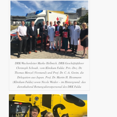
DRK-Wachenleiter Marko Hellmich, DRK-Geschäftsführer
Christoph Schwab, vom Klinikum Fulda: Priv.-Doz. Dr.
Thomas Menzel (Vorstand) und Prof. Dr. C.-A. Greim, die
Delegation aus Japan, Prof. Dr. Martin H. Hessmann
(Klinikum Fulda) sowie Nicole Weider – im Hintergrund: das
diensthabend Rettungsdienstpersonal des DRK Fulda