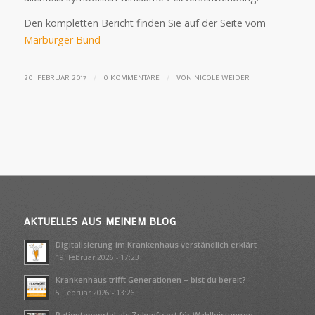
Den kompletten Bericht finden Sie auf der Seite vom
Marburger Bund
/
/
20. FEBRUAR 2017
0 KOMMENTARE
VON
NICOLE WEIDER
AKTUELLES AUS MEINEM BLOG
Digitalisierung im Krankenhaus verständlich erklärt
19. Februar 2026 - 17:23
Krankenhaus trifft Generationen – bist du bereit?
5. Februar 2026 - 13:26
Patientenportal als Zukunftsort für Wahlleistungen