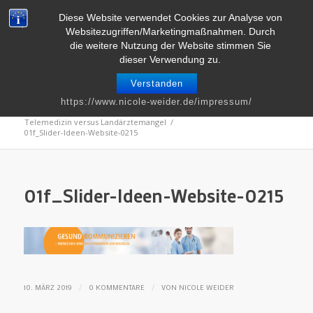
Telefon : 0661 – 2 06 60 36 | E-Mail :
info@nicole-weider.de
Diese Website verwendet Cookies zur Analyse von
Websitezugriffen/Marketingmaßnahmen. Durch
die weitere Nutzung der Website stimmen Sie
dieser Verwendung zu.
Verstanden
Blog
https://www.nicole-weider.de/impressum/
Du bist hier:
Startseite
/
Kommunikation
/
Telemedizin versus Landärztemangel
/
01f_Slider-Ideen-Website-0215
01f_Slider-Ideen-Website-0215
/
/
10. MÄRZ 2019
0 KOMMENTARE
VON
NICOLE WEIDER