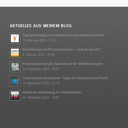
AKTUELLES AUS MEINEM BLOG
Digitalisierung im Krankenhaus verständlich erklärt
19. Februar 2026 - 17:23
Krankenhaus trifft Generationen – bist du bereit?
5. Februar 2026 - 13:26
Patientenportal als Zukunftsort für Wahlleistungen
24. November 2025 - 18:03
Teamarbeit verbessern: Tipps für Krankenhaus-Profis
19. November 2025 - 13:24
Einweiser-Marketing für Rehakliniken
20. November 2022 - 14:05