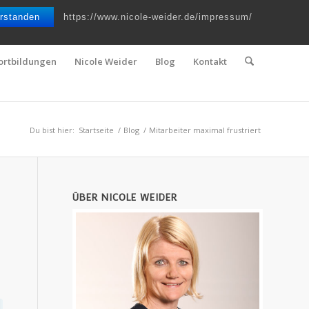
Telefon : 0661 – 2 06 60 36 | E-Mail :
info@nicole-weider.de
rstanden
https://www.nicole-weider.de/impressum/
ortbildungen
Nicole Weider
Blog
Kontakt
Du bist hier:
Startseite
/
Blog
/
Mitarbeiter maximal frustriert
ÜBER NICOLE WEIDER