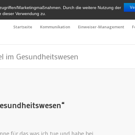
zugriffen/Marketingmaßnahmen. Durch die weitere Nutzung der
Ve
e dieser Verwendung zu.
Startseite
Kommunikation
Einweiser-Management
F
el im Gesundheitswesen
Gesundheitswesen“
enne für das was ich tue und habe bei