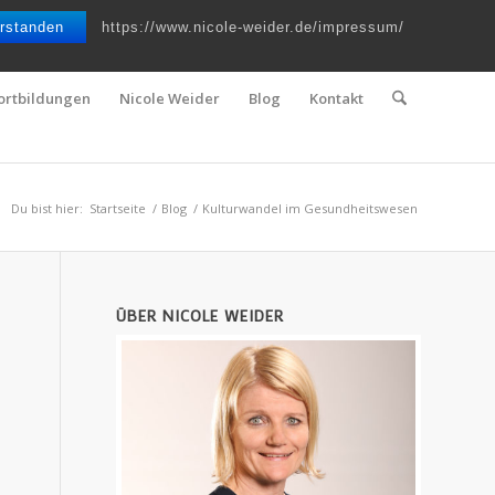
Telefon : 0661 – 2 06 60 36 | E-Mail :
info@nicole-weider.de
rstanden
https://www.nicole-weider.de/impressum/
ortbildungen
Nicole Weider
Blog
Kontakt
Du bist hier:
Startseite
/
Blog
/
Kulturwandel im Gesundheitswesen
ÜBER NICOLE WEIDER