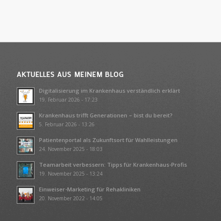
AKTUELLES AUS MEINEM BLOG
Digitalisierung im Krankenhaus verständlich erklärt
19. Februar 2026 - 17:23
Krankenhaus trifft Generationen – bist du bereit?
5. Februar 2026 - 13:26
Patientenportal als Zukunftsort für Wahlleistungen
24. November 2025 - 18:03
Teamarbeit verbessern: Tipps für Krankenhaus-Profis
19. November 2025 - 13:24
Einweiser-Marketing für Rehakliniken
20. November 2022 - 14:05