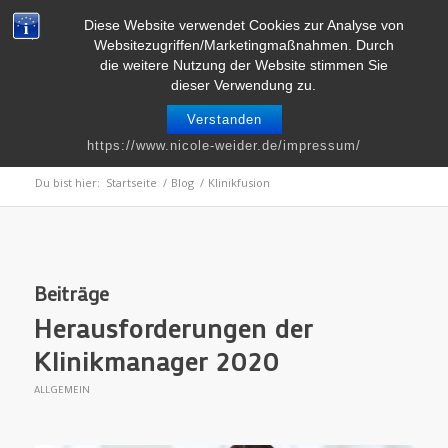
Telefon : 0661 – 2 06 60 36 | E-Mail :
info@nicole-weider.de
Diese Website verwendet Cookies zur Analyse von
Websitezugriffen/Marketingmaßnahmen. Durch
die weitere Nutzung der Website stimmen Sie
dieser Verwendung zu.
Verstanden
Schlagwortarchiv für: Klinikfusion
https://www.nicole-weider.de/impressum/
Du bist hier:
Startseite
/
Blog
/
Klinikfusion
Beiträge
Herausforderungen der
Klinikmanager 2020
ALLGEMEIN