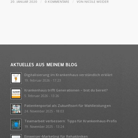
/
/
20. JANUAR 2020
0 KOMMENTARE
VON
NICOLE WEIDER
AKTUELLES AUS MEINEM BLOG
Digitalisierung im Krankenhaus verständlich erklärt
19. Februar 2026 - 17:23
Krankenhaus trifft Generationen – bist du bereit?
5. Februar 2026 - 13:26
Patientenportal als Zukunftsort für Wahlleistungen
24. November 2025 - 18:03
Teamarbeit verbessern: Tipps für Krankenhaus-Profis
19. November 2025 - 13:24
Einweiser-Marketing für Rehakliniken