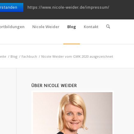
Telefon : 0661 – 2 06 60 36 | E-Mail :
info@nicole-weider.de
rstanden
https://www.nicole-weider.de/impressum/
ortbildungen
Nicole Weider
Blog
Kontakt
seite
/
Blog
/
Fachbuch
/
Nicole Weider vom GWK 2020 ausgezeichnet
ÜBER NICOLE WEIDER