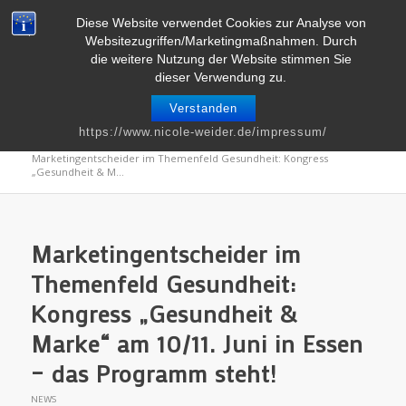
Telefon : 0661 – 2 06 60 36 | E-Mail :
info@nicole-weider.de
Diese Website verwendet Cookies zur Analyse von
Websitezugriffen/Marketingmaßnahmen. Durch
die weitere Nutzung der Website stimmen Sie
dieser Verwendung zu.
Verstanden
Blog
https://www.nicole-weider.de/impressum/
Du bist hier:
Startseite
/
Blog
/
News
/
Marketingentscheider im Themenfeld Gesundheit: Kongress
„Gesundheit & M...
Marketingentscheider im
Themenfeld Gesundheit:
Kongress „Gesundheit &
Marke“ am 10/11. Juni in Essen
– das Programm steht!
NEWS