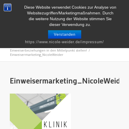
Telefon : 0661 – 2 06 60 36 | E-Mail :
info@nicole-weider.de
Diese Website verwendet Cookies zur Analyse von
Websitezugriffen/Marketingmaßnahmen. Durch
die weitere Nutzung der Website stimmen Sie
dieser Verwendung zu.
Verstanden
Blog
https://www.nicole-weider.de/impressum/
Du bist hier:
Startseite
/
Kommunikation
/
Einweiserbeziehungen in den Mittelpunkt stellen!
/
Einweisermarketing_NicoleWeider
Einweisermarketing_NicoleWeider