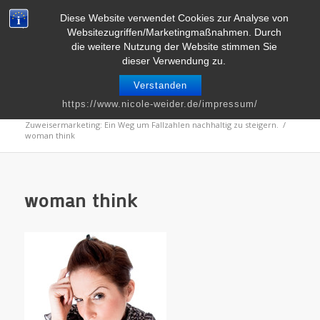
Telefon : 0661 – 2 06 60 36 | E-Mail :
info@nicole-weider.de
Diese Website verwendet Cookies zur Analyse von
Websitezugriffen/Marketingmaßnahmen. Durch
die weitere Nutzung der Website stimmen Sie
dieser Verwendung zu.
Verstanden
Blog
https://www.nicole-weider.de/impressum/
Du bist hier:
Startseite
/
Kommunikation
/
Zuweisermarketing: Ein Weg um Fallzahlen nachhaltig zu steigern.
/
woman think
woman think