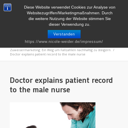
Telefon : 0661 – 2 06 60 36 | E-Mail :
info@nicole-weider.de
Diese Website verwendet Cookies zur Analyse von
Websitezugriffen/Marketingmaßnahmen. Durch
die weitere Nutzung der Website stimmen Sie
dieser Verwendung zu.
Verstanden
Blog
https://www.nicole-weider.de/impressum/
Du bist hier:
Startseite
/
Kommunikation
/
Zuweisermarketing: Ein Weg um Fallzahlen nachhaltig zu steigern.
/
Doctor explains patient record to the male nurse
Doctor explains patient record
to the male nurse