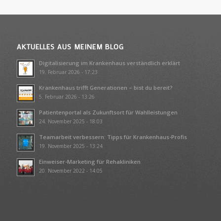
AKTUELLES AUS MEINEM BLOG
Digitalisierung im Krankenhaus verständlich erklärt
19. Februar 2026 - 17:23
Krankenhaus trifft Generationen – bist du bereit?
5. Februar 2026 - 13:26
Patientenportal als Zukunftsort für Wahlleistungen
24. November 2025 - 18:03
Teamarbeit verbessern: Tipps für Krankenhaus-Profis
19. November 2025 - 13:24
Einweiser-Marketing für Rehakliniken
20. November 2022 - 14:05