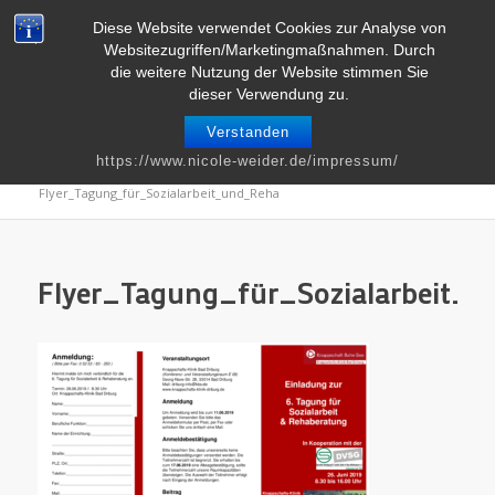
Telefon : 0661 – 2 06 60 36 | E-Mail :
info@nicole-weider.de
Diese Website verwendet Cookies zur Analyse von
Websitezugriffen/Marketingmaßnahmen. Durch
die weitere Nutzung der Website stimmen Sie
dieser Verwendung zu.
Verstanden
Blog
https://www.nicole-weider.de/impressum/
Du bist hier:
Startseite
/
Kommunikation
/
Flyer_Tagung_für_Sozialarbeit_und_Reha
Flyer_Tagung_für_Sozialarbeit_