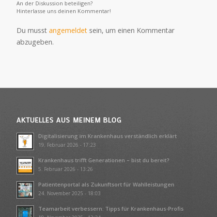
An der Diskussion beteiligen?
Hinterlasse uns deinen Kommentar!
Du musst
angemeldet
sein, um einen Kommentar
abzugeben.
AKTUELLES AUS MEINEM BLOG
Digitalisierung im Krankenhaus verständlich erklärt
19. Februar 2026 - 17:23
Krankenhaus trifft Generationen – bist du bereit?
5. Februar 2026 - 13:26
Patientenportal als Zukunftsort für Wahlleistungen
24. November 2025 - 18:03
Teamarbeit verbessern: Tipps für Krankenhaus-Profis