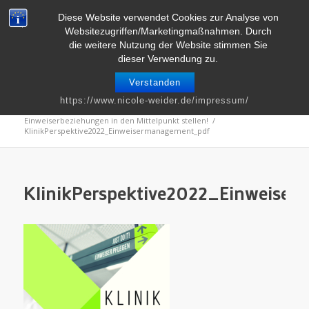
Telefon : 0661 – 2 06 60 36 | E-Mail :
info@nicole-weider.de
Diese Website verwendet Cookies zur Analyse von
Websitezugriffen/Marketingmaßnahmen. Durch
die weitere Nutzung der Website stimmen Sie
dieser Verwendung zu.
Verstanden
Blog
https://www.nicole-weider.de/impressum/
Du bist hier:
Startseite
/
Kommunikation
/
Einweiserbeziehungen in den Mittelpunkt stellen!
/
KlinikPerspektive2022_Einweisermanagement_pdf
KlinikPerspektive2022_Einweise