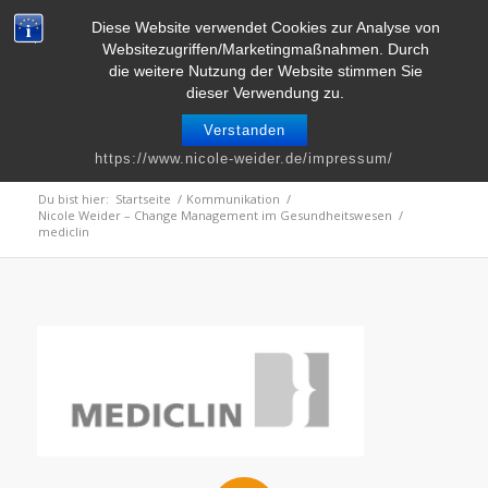
Telefon : 0661 – 2 06 60 36 | E-Mail :
info@nicole-weider.de
Diese Website verwendet Cookies zur Analyse von
Websitezugriffen/Marketingmaßnahmen. Durch
die weitere Nutzung der Website stimmen Sie
dieser Verwendung zu.
Verstanden
mediclin
https://www.nicole-weider.de/impressum/
Du bist hier:
Startseite
/
Kommunikation
/
Nicole Weider – Change Management im Gesundheitswesen
/
mediclin