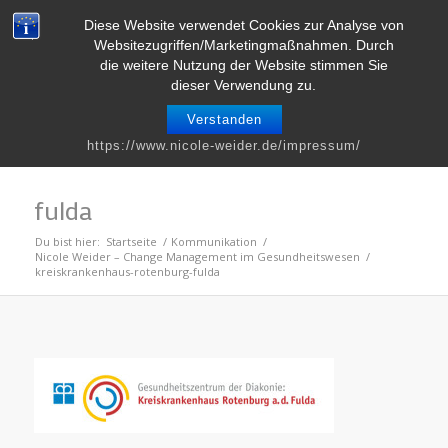
Telefon : 0661 – 2 06 60 36 | E-Mail :
info@nicole-weider.de
Diese Website verwendet Cookies zur Analyse von
Websitezugriffen/Marketingmaßnahmen. Durch
die weitere Nutzung der Website stimmen Sie
dieser Verwendung zu.
Verstanden
kreiskrankenhaus-rotenburg-
https://www.nicole-weider.de/impressum/
fulda
Du bist hier:
Startseite
/
Kommunikation
/
Nicole Weider – Change Management im Gesundheitswesen
/
kreiskrankenhaus-rotenburg-fulda