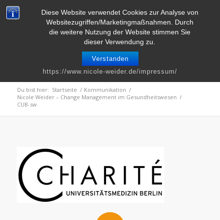
Telefon : 0661 – 2 06 60 36 | E-Mail :
info@nicole-weider.de
Diese Website verwendet Cookies zur Analyse von
Websitezugriffen/Marketingmaßnahmen. Durch
die weitere Nutzung der Website stimmen Sie
dieser Verwendung zu.
Verstanden
CUB-sw
https://www.nicole-weider.de/impressum/
Du bist hier:
Startseite
/
Kommunikation
/
Nicole Weider – Change Management im Gesundheitswesen
/
CUB-sw