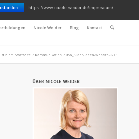
Telefon : 0661 – 2 06 60 36 | E-Mail :
info@nicole-weider.de
rstanden
https://www.nicole-weider.de/impressum/
ortbildungen
Nicole Weider
Blog
Kontakt
ist hier:
Startseite
/
Kommunikation
/
05b_Slider-Ideen-Website-0215
ÜBER NICOLE WEIDER