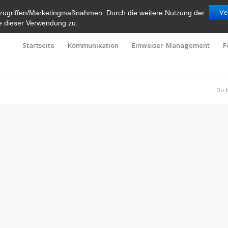
zugriffen/Marketingmaßnahmen. Durch die weitere Nutzung der
Ve
e dieser Verwendung zu.
Startseite
Kommunikation
Einweiser-Management
F
Du b