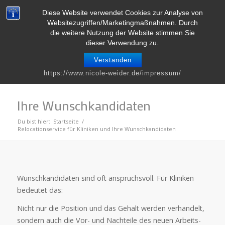
Telefon : 0661 – 2 06 60 36 | E-Mail :
info@nicole-weider.de
Diese Website verwendet Cookies zur Analyse von
Websitezugriffen/Marketingmaßnahmen. Durch
die weitere Nutzung der Website stimmen Sie
dieser Verwendung zu.
Verstanden
Relocationservice für Kliniken und
https://www.nicole-weider.de/impressum/
Ihre Wunschkandidaten
Du bist hier:
Startseite
/
Relocationservice für Kliniken und Ihre Wunschkandidaten
Wunschkandidaten sind oft anspruchsvoll. Für Kliniken
bedeutet das:
Nicht nur die Position und das Gehalt werden verhandelt,
sondern auch die Vor- und Nachteile des neuen Arbeits-