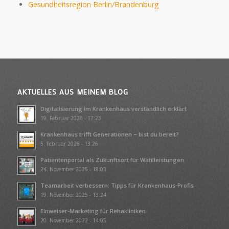
Gesundheitsregion Berlin/Brandenburg
AKTUELLES AUS MEINEM BLOG
Digitalisierung im Krankenhaus verständlich erklärt
19. Februar 2026 - 17:23
Krankenhaus trifft Generationen – bist du bereit?
5. Februar 2026 - 13:26
Patientenportal als Zukunftsort für Wahlleistungen
24. November 2025 - 18:03
Teamarbeit verbessern: Tipps für Krankenhaus-Profis
19. November 2025 - 13:24
Einweiser-Marketing für Rehakliniken
20. November 2022 - 14:05