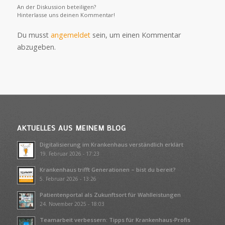
An der Diskussion beteiligen?
Hinterlasse uns deinen Kommentar!
Du musst
angemeldet
sein, um einen Kommentar
abzugeben.
AKTUELLES AUS MEINEM BLOG
Digitalisierung im Krankenhaus verständlich erklärt
19. Februar 2026 - 17:23
Krankenhaus trifft Generationen – bist du bereit?
5. Februar 2026 - 13:26
Patientenportal als Zukunftsort für Wahlleistungen
24. November 2025 - 18:03
Teamarbeit verbessern: Tipps für Krankenhaus-Profis