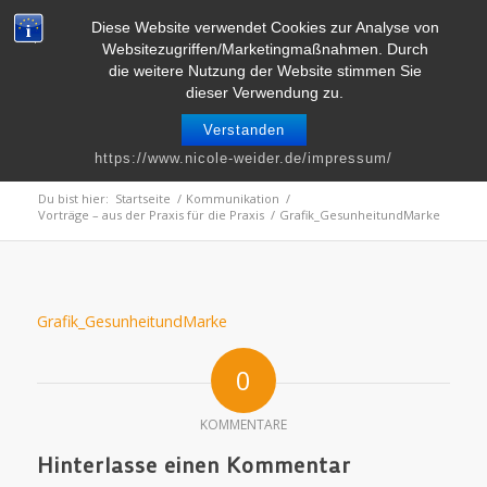
Telefon : 0661 – 2 06 60 36 | E-Mail :
info@nicole-weider.de
Diese Website verwendet Cookies zur Analyse von
Websitezugriffen/Marketingmaßnahmen. Durch
die weitere Nutzung der Website stimmen Sie
dieser Verwendung zu.
Verstanden
Grafik_GesunheitundMarke
https://www.nicole-weider.de/impressum/
Du bist hier:
Startseite
/
Kommunikation
/
Vorträge – aus der Praxis für die Praxis
/
Grafik_GesunheitundMarke
Grafik_GesunheitundMarke
0
KOMMENTARE
Hinterlasse einen Kommentar