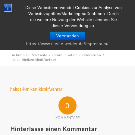
Telefon : 0661 – 2 06 60 36 | E-Mail :
info@nicole-weider.de
Diese Website verwendet Cookies zur Analyse von
Websitezugriffen/Marketingmaßnahmen. Durch
die weitere Nutzung der Website stimmen Sie
dieser Verwendung zu.
Verstanden
helios-kliniken-klinikfuehrer
https://www.nicole-weider.de/impressum/
Du bist hier:
Startseite
/
Kommunikation
/
Referenzen
/
helios-kliniken-klinikfuehrer
helios-kliniken-klinikfuehrer
0
KOMMENTARE
Hinterlasse einen Kommentar