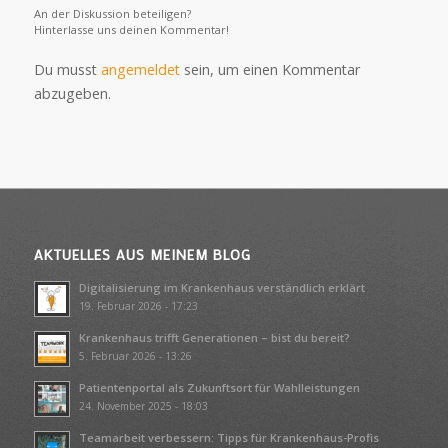
An der Diskussion beteiligen?
Hinterlasse uns deinen Kommentar!
Du musst
angemeldet
sein, um einen Kommentar
abzugeben.
AKTUELLES AUS MEINEM BLOG
Digitalisierung im Krankenhaus verständlich erklärt
19. Februar 2026 - 17:23
Krankenhaus trifft Generationen – bist du bereit?
5. Februar 2026 - 13:26
Patientenportal als Zukunftsort für Wahlleistungen
24. November 2025 - 18:03
Teamarbeit verbessern: Tipps für Krankenhaus-Profis