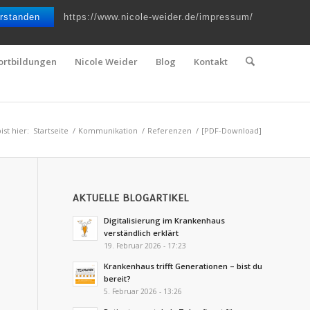
Telefon : 0661 – 2 06 60 36 | E-Mail :
info@nicole-weider.de
rstanden
https://www.nicole-weider.de/impressum/
ortbildungen
Nicole Weider
Blog
Kontakt
ist hier:
Startseite
/
Kommunikation
/
Referenzen
/
[PDF-Download]
AKTUELLE BLOGARTIKEL
Digitalisierung im Krankenhaus
verständlich erklärt
19. Februar 2026 - 17:23
Krankenhaus trifft Generationen – bist du
bereit?
5. Februar 2026 - 13:26