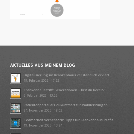
AKTUELLES AUS MEINEM BLOG
Digitalisierung im Krankenhaus verständlich erklärt
19. Februar 2026 - 17:23
Krankenhaus trifft Generationen – bist du bereit?
5. Februar 2026 - 13:26
Patientenportal als Zukunftsort für Wahlleistungen
24. November 2025 - 18:03
Teamarbeit verbessern: Tipps für Krankenhaus-Profis
19. November 2025 - 13:24