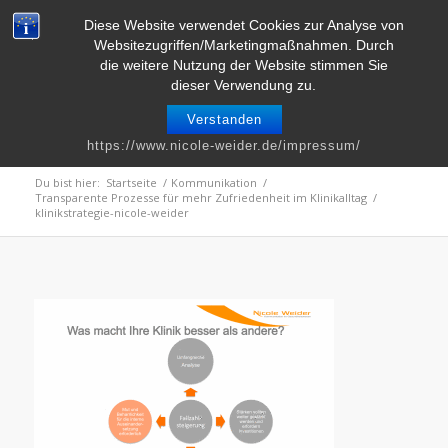
Telefon : 0661 – 2 06 60 36 | E-Mail :
info@nicole-weider.de
Diese Website verwendet Cookies zur Analyse von
Websitezugriffen/Marketingmaßnahmen. Durch
die weitere Nutzung der Website stimmen Sie
dieser Verwendung zu.
Verstanden
klinikstrategie-nicole-weider
https://www.nicole-weider.de/impressum/
Du bist hier:
Startseite
/
Kommunikation
/
Transparente Prozesse für mehr Zufriedenheit im Klinikalltag
/
klinikstrategie-nicole-weider