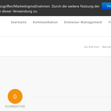
zugriffen/Marketingmaßnahmen. Durch die weitere Nutzung der
Ve
e dieser Verwendung zu.
Startseite
Kommunikation
Einweiser-Management
F
Du bist hier:
Startse
0
KOMMENTARE