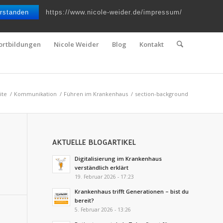
Telefon : 0661 – 2 06 60 36 | E-Mail :
info@nicole-weider.de
rstanden
https://www.nicole-weider.de/impressum/
ortbildungen
Nicole Weider
Blog
Kontakt
ite
/
Kommunikation
/
Führen im Krankenhaus
/
section-background
AKTUELLE BLOGARTIKEL
Digitalisierung im Krankenhaus
verständlich erklärt
19. Februar 2026 - 17:23
Krankenhaus trifft Generationen – bist du
bereit?
5. Februar 2026 - 13:26