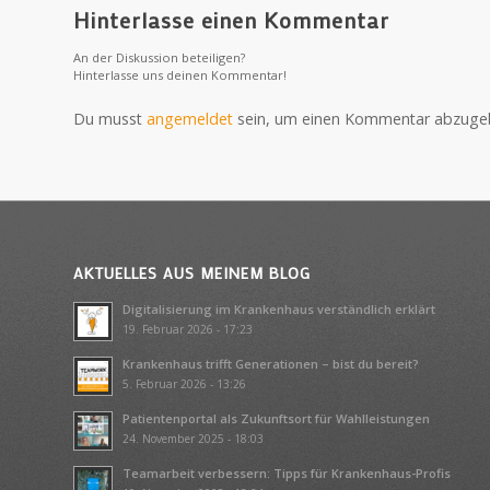
Hinterlasse einen Kommentar
An der Diskussion beteiligen?
Hinterlasse uns deinen Kommentar!
Du musst
angemeldet
sein, um einen Kommentar abzuge
AKTUELLES AUS MEINEM BLOG
Digitalisierung im Krankenhaus verständlich erklärt
19. Februar 2026 - 17:23
Krankenhaus trifft Generationen – bist du bereit?
5. Februar 2026 - 13:26
Patientenportal als Zukunftsort für Wahlleistungen
24. November 2025 - 18:03
Teamarbeit verbessern: Tipps für Krankenhaus-Profis